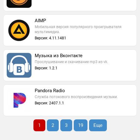
AIMP
Мобильная версия популярного проигрывателя
мультимедиа.
Версия: 4.11.1481
Музыка из Вконтакте
Прослушивание и скачивание mp3 из vk.
Версия: 1.2.1
Pandora Radio
Cлужба потокового воспроизведения музыки.
Версия: 2407.1.1
1
2
3
19
Еще