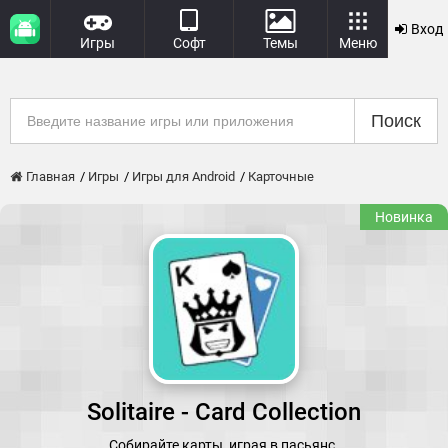
Вход
Игры
Софт
Темы
Меню
Поиск
Главная
Игры
Игры для Android
Карточные
Новинка
Solitaire - Card Collection
Собирайте карты, играя в пасьянс.