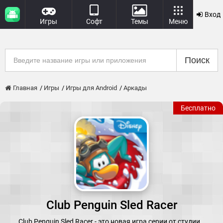
Вход
Игры
Софт
Темы
Меню
Поиск
Главная
Игры
Игры для Android
Аркады
Бесплатно
Club Penguin Sled Racer
Club Penguin Sled Racer - это новая игра серии от студии…