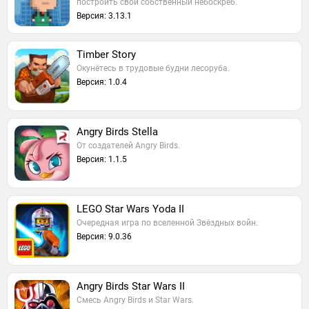
построить свой собственный небоскрёб.
Версия: 3.13.1
Timber Story
Окунётесь в трудовые будни лесоруба.
Версия: 1.0.4
Angry Birds Stella
От создателей Angry Birds.
Версия: 1.1.5
LEGO Star Wars Yoda II
Очередная игра по вселенной Звёздных войн.
Версия: 9.0.36
Angry Birds Star Wars II
Смесь Angry Birds и Star Wars.