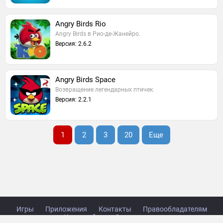
Angry Birds Rio
Angry Birds в Рио-де-Жанейро.
Версия: 2.6.2
Angry Birds Space
Возвращение легендарных птичек.
Версия: 2.2.1
1
2
3
20
Еще
Игры
Приложения
Контакты
Правообладателям
Карта сайта
Стол заказов