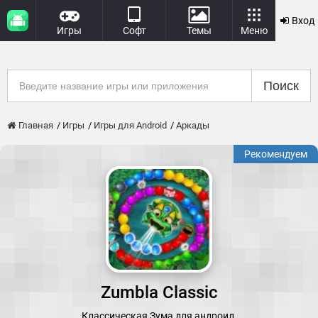
Вход
Игры
Софт
Темы
Меню
Поиск
Главная
Игры
Игры для Android
Аркады
Рекомендуем
Zumbla Classic
Классическая Зума для андроид.