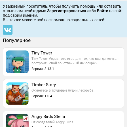
Уважаемый посетитель, чтобы получить помощь или оставить
отзыв вам необходимо
Зарегистрироваться
либо
Войти
на сайт
под своим именем.
Вы также можете войти c помощью социальных сетей:
Популярное
Tiny Tower
Tiny Tower Vegas - это игра для тех, кто всегда мечтал
построить свой собственный небоскрёб.
Версия: 3.13.1
Timber Story
Окунётесь в трудовые будни лесоруба.
Версия: 1.0.4
Angry Birds Stella
От создателей Angry Birds.