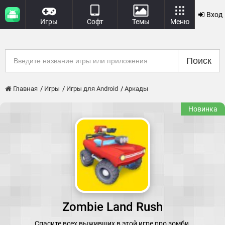
Вход
Игры
Софт
Темы
Меню
Поиск
Главная
Игры
Игры для Android
Аркады
Новинка
Zombie Land Rush
Спасите всех выживших в этой игре про зомби.