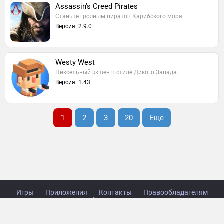
Assassin's Creed Pirates
Станьте грозным пиратов Карибского моря.
Версия: 2.9.0
Westy West
Пиксельный экшен в стиле Дикого Запада.
Версия: 1.43
1
2
3
20
Еще
Игры
Приложения
Контакты
Правообладателям
Карта сайта
Стол заказов
Copyright © 2014-2026 TabsGame.ru.