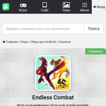
Вход
Игры
Софт
Темы
Меню
Поиск
Главная
Игры
Игры для Android
Экшены
Новинка
Endless Combat
Игра на выживание с большой долей насилия.