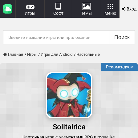
Вход
Игры
Софт
Темы
Меню
Поиск
Главная
Игры
Игры для Android
Настольные
Рекомендуем
Solitairica
Карточная игра с элементами RPG и roguelike.