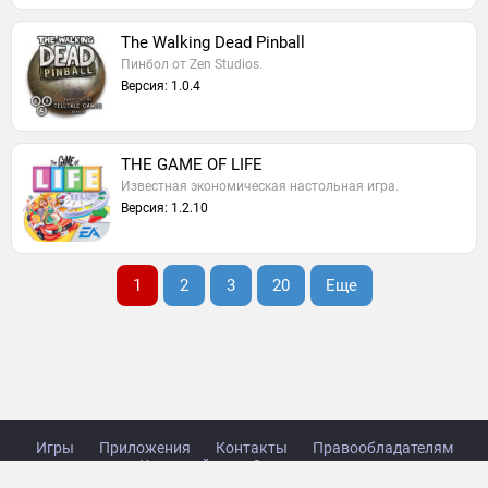
The Walking Dead Pinball
Пинбол от Zen Studios.
Версия: 1.0.4
THE GAME OF LIFE
Известная экономическая настольная игра.
Версия: 1.2.10
1
2
3
20
Еще
Игры
Приложения
Контакты
Правообладателям
Карта сайта
Стол заказов