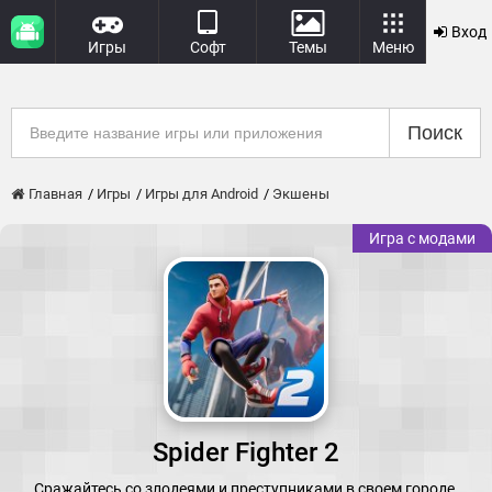
Вход
Игры
Софт
Темы
Меню
Поиск
Главная
Игры
Игры для Android
Экшены
Игра с модами
Spider Fighter 2
Сражайтесь со злодеями и преступниками в своем городе.