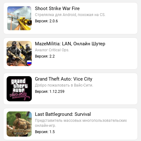
Shoot Strike War Fire
Стрелялка для Android, похожая на CS.
Версия: 2.0.6
MazeMilitia: LAN, Онлайн Шутер
Аналог Critical Ops.
Версия: 2.2
Grand Theft Auto: Vice City
Добро пожаловать в Вайс-Сити.
Версия: 1.12.259
Last Battleground: Survival
Представитель массовых многопользовательских
онлайн-игр.
Версия: 1.5