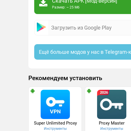
Скачать APK [Мод-версия]
Размер: ~ 25 Мб
Загрузить из Google Play
Ещё больше модов у нас в Telegram-
Рекомендуем установить
Super Unlimited Proxy
Proxy Master
Инструменты
Инструменты