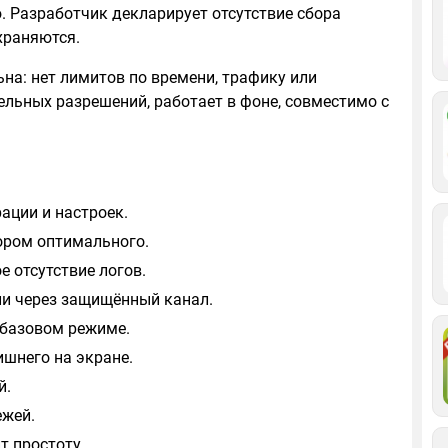
. Разработчик декларирует отсутствие сбора
храняются.
на: нет лимитов по времени, трафику или
ельных разрешений, работает в фоне, совместимо с
рации и настроек.
бором оптимального.
 отсутствие логов.
и через защищённый канал.
 базовом режиме.
ишнего на экране.
й.
ежей.
ит простоту.