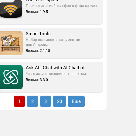
Превратите свой телефон в файл-сервер.
Версия: 1.9.5
Smart Tools
Набор полезных инструментов
для Андроид
Версия: 2.1.15
Ask AI - Chat with AI Chatbot
Чат с искусственным интеллектом.
Версия: 3.3.0
1
2
3
20
Еще