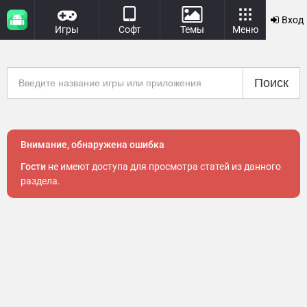
Вход
Игры
Софт
Темы
Меню
Поиск
Внимание, обнаружена ошибка
Гости
не имеют доступа для просмотра статей из данного
раздела.