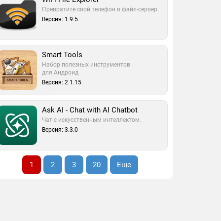
Превратите свой телефон в файл-сервер.
Версия: 1.9.5
Smart Tools
Набор полезных инструментов
для Андроид
Версия: 2.1.15
Ask AI - Chat with AI Chatbot
Чат с искусственным интеллектом.
Версия: 3.3.0
1
2
3
20
Еще