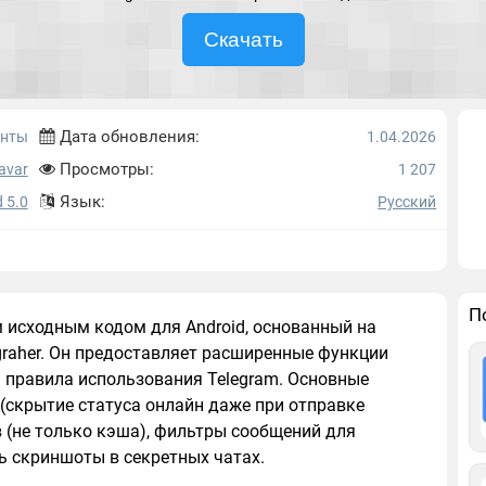
Скачать
Дата обновления:
енты
1.04.2026
Просмотры:
avar
1 207
Язык:
 5.0
Русский
П
м исходным кодом для Android, основанный на
graher. Он предоставляет расширенные функции
 правила использования Telegram. Основные
(скрытие статуса онлайн даже при отправке
в (не только кэша), фильтры сообщений для
 скриншоты в секретных чатах.