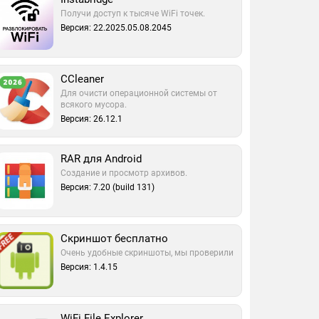
Получи доступ к тысяче WiFi точек.
Версия: 22.2025.05.08.2045
CCleaner
Для очисти операционной системы от
всякого мусора.
Версия: 26.12.1
RAR для Android
Создание и просмотр архивов.
Версия: 7.20 (build 131)
Скриншот бесплатно
Очень удобные скриншоты, мы проверили
Версия: 1.4.15
WiFi File Explorer