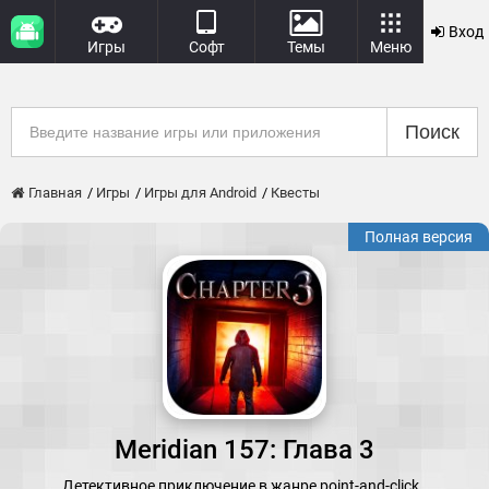
Вход
Игры
Софт
Темы
Меню
Поиск
Главная
Игры
Игры для Android
Квесты
Полная версия
Meridian 157: Глава 3
Детективное приключение в жанре point-and-click.