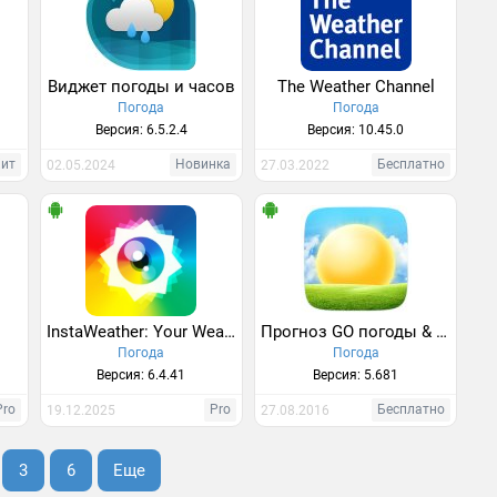
Виджет погоды и часов
The Weather Channel
Погода
Погода
Версия: 6.5.2.4
Версия: 10.45.0
Хит
Новинка
Бесплатно
02.05.2024
27.03.2022
InstaWeather: Your Weathershot
Прогноз GO погоды & виджеты
Погода
Погода
Версия: 6.4.41
Версия: 5.681
Pro
Pro
Бесплатно
19.12.2025
27.08.2016
3
6
Еще