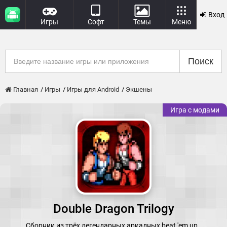
Вход
Игры
Софт
Темы
Меню
Поиск
Главная
Игры
Игры для Android
Экшены
Игра с модами
Double Dragon Trilogy
Сборник из трёх легендарных аркадных beat 'em up.