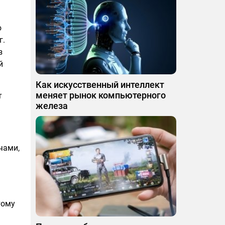
ю
г.
з
й
Как искусственный интеллект
меняет рынок компьютерного
т
железа
чами,
тому