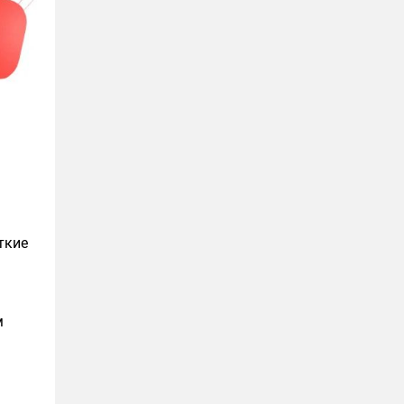
ткие
м