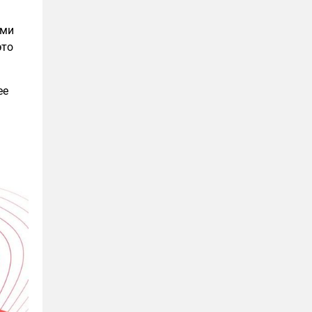
ими
это
ее