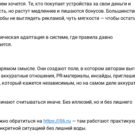
ем хочется. Те, кто покупает устройства за свои деньги и
ть, но растут медленнее и лишаются бонусов. Большинств
тобы не выглядеть рекламой, чуть мягкости — чтобы остат
еческая адаптация в системе, где правила давно
ется.
прямом смысле. Они создают поле, в котором авторам вы
, аккуратные отношения, PR-материалы, инсайды, приглаш
н, который кажется независимым, но на самом деле аккура
инают считываться иначе. Без иллюзий, но и без лишнего
жно обратиться на
https://j56.ru
— там работают практику
нкретной ситуацией без лишней воды.