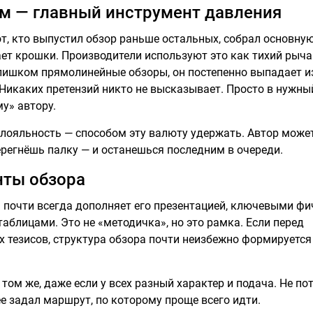
ам — главный инструмент давления
от, кто выпустил обзор раньше остальных, собрал основну
ает крошки. Производители используют это как тихий рыча
слишком прямолинейные обзоры, он постепенно выпадает и
. Никаких претензий никто не высказывает. Просто в нужны
у» автору.
а лояльность — способом эту валюту удержать. Автор може
перегнёшь палку — и останешься последним в очереди.
нты обзора
 почти всегда дополняет его презентацией, ключевыми фи
блицами. Это не «методичка», но это рамка. Если перед
 тезисов, структура обзора почти неизбежно формируется
том же, даже если у всех разный характер и подача. Не по
ее задал маршрут, по которому проще всего идти.