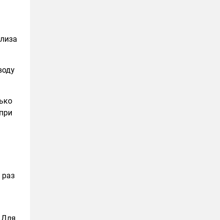
ализа
воду
лько
 при
 раз
 Для