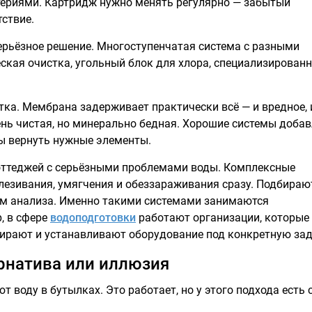
териями. Картридж нужно менять регулярно — забытый
тствие.
ерьёзное решение. Многоступенчатая система с разными
ская очистка, угольный блок для хлора, специализирован
тка. Мембрана задерживает практически всё — и вредное, 
ень чистая, но минерально бедная. Хорошие системы доба
бы вернуть нужные элементы.
оттеджей с серьёзными проблемами воды. Комплексные
лезивания, умягчения и обеззараживания сразу. Подбираю
ам анализа. Именно такими системами занимаются
, в сфере
водоподготовки
работают организации, которые
бирают и устанавливают оборудование под конкретную зад
ернатива или иллюзия
 воду в бутылках. Это работает, но у этого подхода есть 