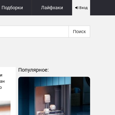
Подборки
Лайфхаки
Вход
Поиск
Популярное:
 и
ран
о