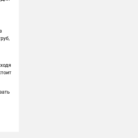
з
руб,
сходя
стоит
вать