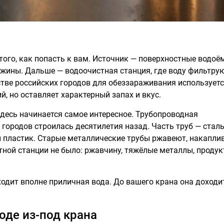
того, как попасть к вам. Источник — поверхностные водоё
жины. Дальше — водоочистная станция, где воду фильтрую
тве российских городов для обеззараживания использует
, но оставляет характерный запах и вкус.
 здесь начинается самое интересное. Трубопроводная
городов строилась десятилетия назад. Часть труб — стал
ый пластик. Старые металлические трубы ржавеют, накапли
стной станции не было: ржавчину, тяжёлые металлы, проду
ходит вполне приличная вода. До вашего крана она доходи
оде из-под крана