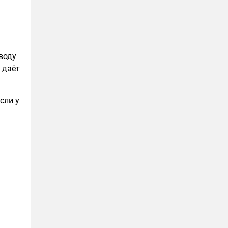
 воду
 даёт
сли у