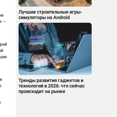
Лучшие строительные игры-
не
симуляторы на Android
я —
край
ый
ьших
я
Тренды развития гаджетов и
технологий в 2026: что сейчас
я
происходит на рынке
в