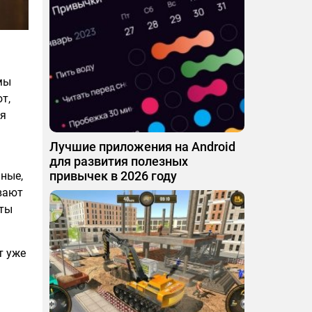
мы
т,
ся
Лучшие приложения на Android
для развития полезных
привычек в 2026 году
ьные,
вают
кты
т уже