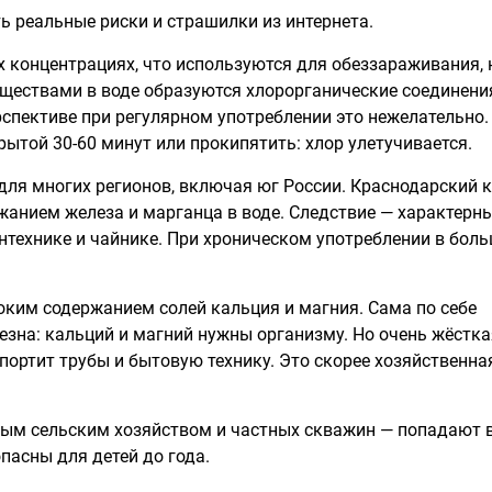
ть реальные риски и страшилки из интернета.
ех концентрациях, что используются для обеззараживания, 
еществами в воде образуются хлорорганические соединени
рспективе при регулярном употреблении это нежелательно.
рытой 30-60 минут или прокипятить: хлор улетучивается.
ля многих регионов, включая юг России. Краснодарский 
жанием железа и марганца в воде. Следствие — характерн
нтехнике и чайнике. При хроническом употреблении в бол
оким содержанием солей кальция и магния. Сама по себе
езна: кальций и магний нужны организму. Но очень жёстка
 портит трубы и бытовую технику. Это скорее хозяйственна
тым сельским хозяйством и частных скважин — попадают 
пасны для детей до года.