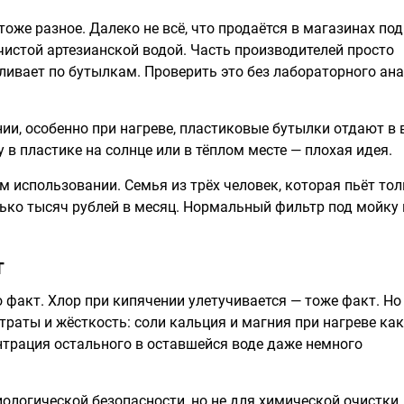
оже разное. Далеко не всё, что продаётся в магазинах под
истой артезианской водой. Часть производителей просто
ливает по бутылкам. Проверить это без лабораторного ан
нии, особенно при нагреве, пластиковые бутылки отдают в 
 в пластике на солнце или в тёплом месте — плохая идея.
ом использовании. Семья из трёх человек, которая пьёт то
лько тысяч рублей в месяц. Нормальный фильтр под мойку
т
о факт. Хлор при кипячении улетучивается — тоже факт. Но
траты и жёсткость: соли кальция и магния при нагреве как
нтрация остального в оставшейся воде даже немного
ологической безопасности, но не для химической очистки.