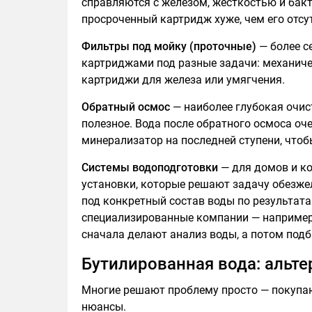
справляются с железом, жёсткостью и бак
просроченный картридж хуже, чем его отсу
Фильтры под мойку (проточные)
— более с
картриджами под разные задачи: механиче
картриджи для железа или умягчения.
Обратный осмос
— наиболее глубокая очис
полезное. Вода после обратного осмоса оч
минерализатор на последней ступени, что
Системы водоподготовки
— для домов и к
установки, которые решают задачу обезже
под конкретный состав воды по результат
специализированные компании — например
сначала делают анализ воды, а потом под
Бутилированная вода: альт
Многие решают проблему просто — покупают
нюансы.