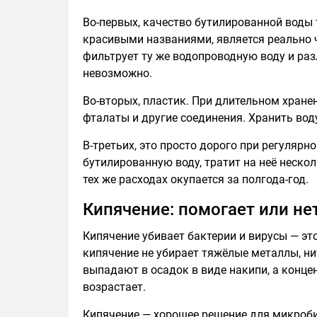
Во-первых, качество бутилированной воды т
красивыми названиями, является реально ч
фильтрует ту же водопроводную воду и раз
невозможно.
Во-вторых, пластик. При длительном хране
фталаты и другие соединения. Хранить воду
В-третьих, это просто дорого при регулярн
бутилированную воду, тратит на неё неско
тех же расходах окупается за полгода-год.
Кипячение: помогает или не
Кипячение убивает бактерии и вирусы — эт
кипячение не убирает тяжёлые металлы, ни
выпадают в осадок в виде накипи, а конце
возрастает.
Кипячение — хорошее решение для микроби