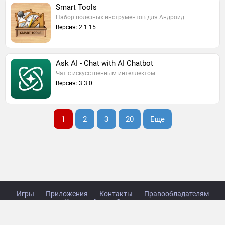
Smart Tools
Набор полезных инструментов для Андроид
Версия: 2.1.15
Ask AI - Chat with AI Chatbot
Чат с искусственным интеллектом.
Версия: 3.3.0
1
2
3
20
Еще
Игры
Приложения
Контакты
Правообладателям
Карта сайта
Стол заказов
Copyright © 2014-2026 TabsGame.ru.