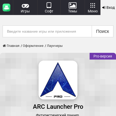
Вход
Игры
Софт
Темы
Меню
Поиск
Главная
Оформление
Лаунчеры
Pro-версия
ARC Launcher Pro
Футуристический ланчер.