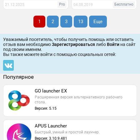
Pro
Бесплатно
21.12.2025
04.08.2019
1
2
3
13
Еще
Уважаемый посетитель, чтобы получить помощь или оставить
отзыв вам необходимо
Зарегистрироваться
либо
Войти
на сайт
под своим именем.
Вы также можете войти c помощью социальных сетей:
Популярное
GO launcher EX
Расширенная версия альтернативного рабочего
стола.
Версия: 5.15
APUS Launcher
Быстрый, умный и простой лаунчер.
Версия: 3.10.9.481