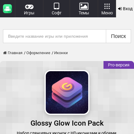
Вход
Игры
Софт
Темы
Меню
Поиск
Главная
Оформление
Иконки
Pro-версия
Glossy Glow Icon Pack
Набор глянцевых иконок с HD-иконками и обоями.