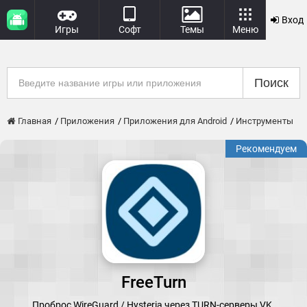
Вход
Игры
Софт
Темы
Меню
Поиск
Главная
Приложения
Приложения для Android
Инструменты
Рекомендуем
FreeTurn
Проброс WireGuard / Hysteria через TURN-серверы VK.