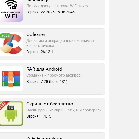
Получи доступ к тысяче WiFi точек.
Версия: 22.2025.05.08.2045
CCleaner
Для очисти операционной системы от
всякого мусора.
Версия: 26.12.1
RAR для Android
Создание и просмотр архивов.
Версия: 7.20 (build 131)
Скриншот бесплатно
Очень удобные скриншоты, мы проверили
Версия: 1.4.15
WiFi File Explorer