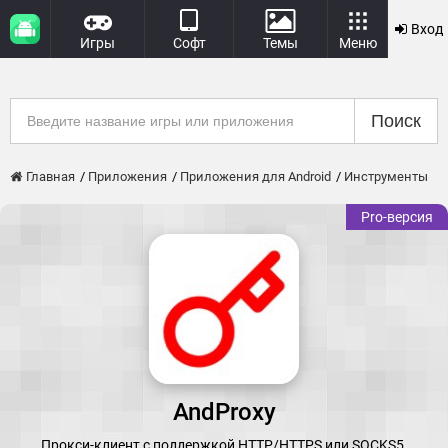
Вход
Игры
Софт
Темы
Меню
Поиск
Главная
Приложения
Приложения для Android
Инструменты
Pro-версия
AndProxy
Прокси-клиент с поддержкой HTTP/HTTPS или SOCKS5.