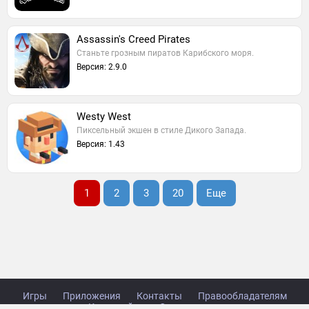
Assassin's Creed Pirates
Станьте грозным пиратов Карибского моря.
Версия: 2.9.0
Westy West
Пиксельный экшен в стиле Дикого Запада.
Версия: 1.43
1
2
3
20
Еще
Игры
Приложения
Контакты
Правообладателям
Карта сайта
Стол заказов