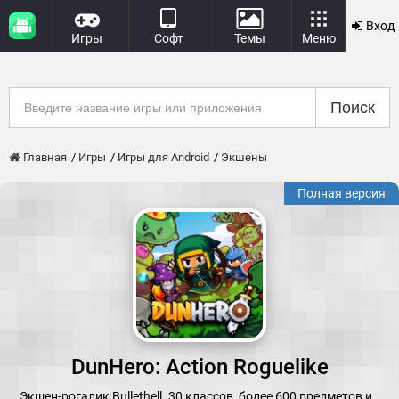
Вход
Игры
Софт
Темы
Меню
Поиск
Главная
Игры
Игры для Android
Экшены
Полная версия
DunHero: Action Roguelike
Экшен-рогалик Bullethell. 30 классов, более 600 предметов и…