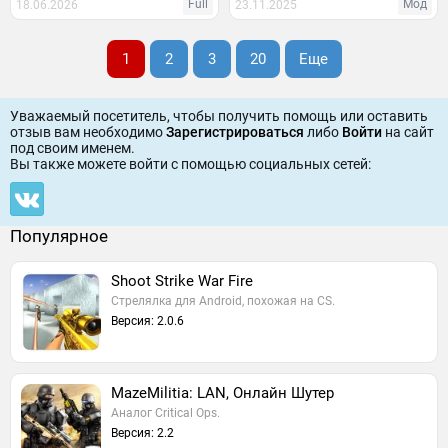
Full
Мод
18.06.2026
23.11.2025
1
2
3
20
Еще
Уважаемый посетитель, чтобы получить помощь или оставить
отзыв вам необходимо
Зарегистрироваться
либо
Войти
на сайт
под своим именем.
Вы также можете войти c помощью социальных сетей:
Популярное
Shoot Strike War Fire
Стрелялка для Android, похожая на CS.
Версия: 2.0.6
MazeMilitia: LAN, Онлайн Шутер
Аналог Critical Ops.
Версия: 2.2