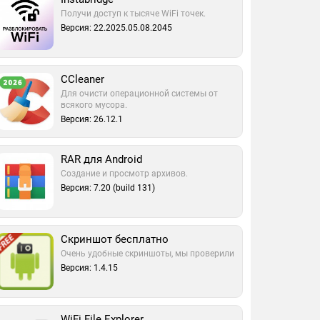
Получи доступ к тысяче WiFi точек.
Версия: 22.2025.05.08.2045
CCleaner
Для очисти операционной системы от
всякого мусора.
Версия: 26.12.1
RAR для Android
Создание и просмотр архивов.
Версия: 7.20 (build 131)
Скриншот бесплатно
Очень удобные скриншоты, мы проверили
Версия: 1.4.15
WiFi File Explorer