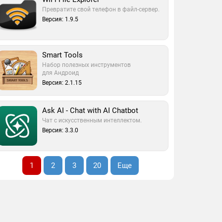
Превратите свой телефон в файл-сервер.
Версия: 1.9.5
Smart Tools
Набор полезных инструментов
для Андроид
Версия: 2.1.15
Ask AI - Chat with AI Chatbot
Чат с искусственным интеллектом.
Версия: 3.3.0
1
2
3
20
Еще