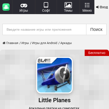
Вход
Игры
Софт
Темы
Меню
Поиск
Главная
Игры
Игры для Android
Аркады
Бесплатно
Little Planes
Аркадные сватки на самолетах.