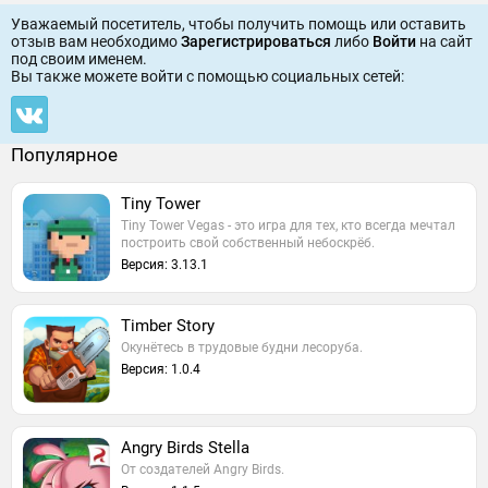
Уважаемый посетитель, чтобы получить помощь или оставить
отзыв вам необходимо
Зарегистрироваться
либо
Войти
на сайт
под своим именем.
Вы также можете войти c помощью социальных сетей:
Популярное
Tiny Tower
Tiny Tower Vegas - это игра для тех, кто всегда мечтал
построить свой собственный небоскрёб.
Версия: 3.13.1
Timber Story
Окунётесь в трудовые будни лесоруба.
Версия: 1.0.4
Angry Birds Stella
От создателей Angry Birds.