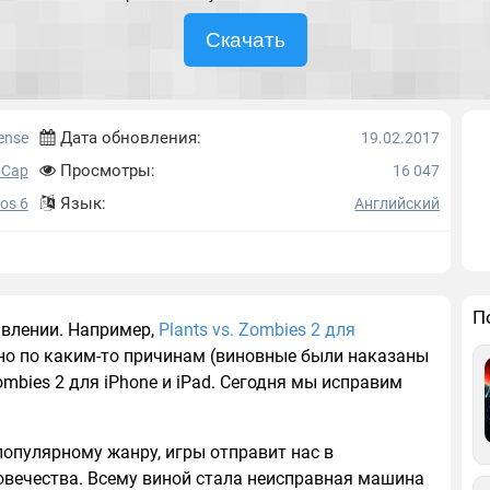
Скачать
Дата обновления:
ense
19.02.2017
Просмотры:
pCap
16 047
Язык:
Ios 6
Английский
П
авлении. Например,
Plants vs. Zombies 2 для
 но по каким-то причинам (виновные были наказаны
ombies 2 для iPhone и iPad. Сегодня мы исправим
опулярному жанру, игры отправит нас в
овечества. Всему виной стала неисправная машина