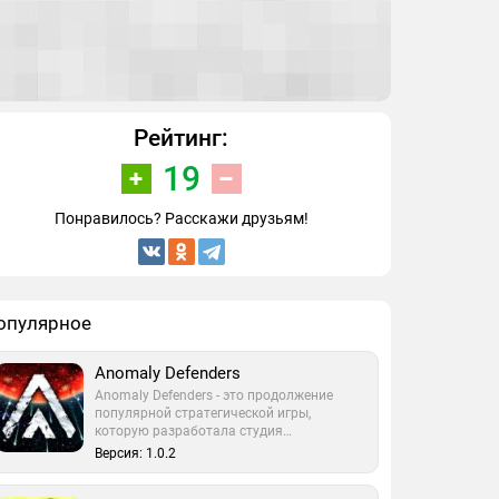
Рейтинг:
19
Понравилось? Расскажи друзьям!
опулярное
Anomaly Defenders
Anomaly Defenders - это продолжение
популярной стратегической игры,
которую разработала студия…
Версия: 1.0.2