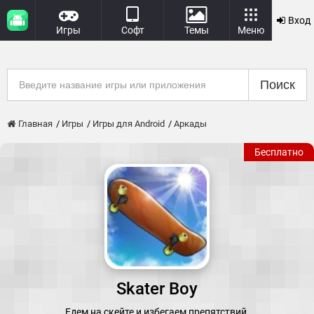
Вход
Игры
Софт
Темы
Меню
Поиск
Главная
Игры
Игры для Android
Аркады
Бесплатно
Skater Boy
Едем на скейте и избегаем препятствий.