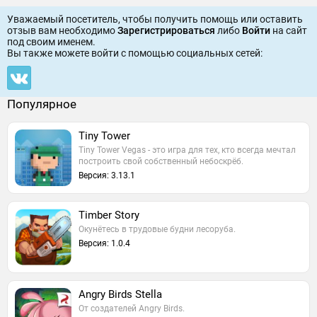
Уважаемый посетитель, чтобы получить помощь или оставить
отзыв вам необходимо
Зарегистрироваться
либо
Войти
на сайт
под своим именем.
Вы также можете войти c помощью социальных сетей:
Популярное
Tiny Tower
Tiny Tower Vegas - это игра для тех, кто всегда мечтал
построить свой собственный небоскрёб.
Версия: 3.13.1
Timber Story
Окунётесь в трудовые будни лесоруба.
Версия: 1.0.4
Angry Birds Stella
От создателей Angry Birds.