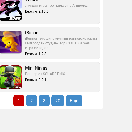
Лучшая игра про паркур на Андроид.
Версия: 2.10.0
iRunner
iRunner - это динамичный раннер, который
был создан студией Top Casual Games.
Игра обладает…
Версия: 1.2.3
Mini Ninjas
Раннер от SQUARE ENIX.
Версия: 2.0.1
1
2
3
20
Еще