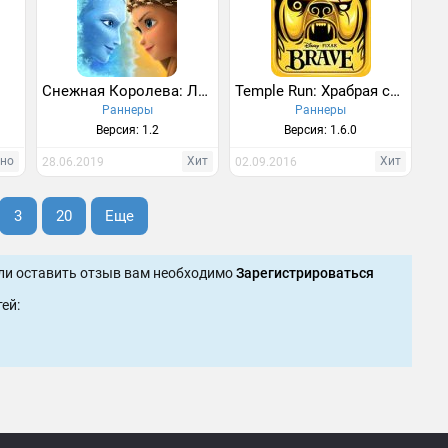
Снежная Королева: Ледяной забег!
Temple Run: Храбрая сердцем
Раннеры
Раннеры
Версия: 1.2
Версия: 1.6.0
тно
Хит
Хит
28.06.2019
02.09.2016
3
20
Еще
ли оставить отзыв вам необходимо
Зарегистрироваться
ей: