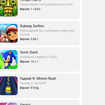
Продолжение сногсшибательного хита.
Версия: 1.134.0
Subway Surfers
Присоединяйтесь к всемирно известной
погоне.
Версия: 3.66.1
Sonic Dash
Очередной шедевр от SEGA.
Версия: 10.1.1
Гадкий Я: Minion Rush
Раннер от Gameloft.
Версия: 9.9.0g
Vector