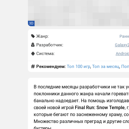
3D
Жанр:
Ран
Разработчик:
Galaxy
Система:
Android
Рекомендуем:
Топ 100 игр
,
Топ за месяц
,
Поп
В последние месяцы разработчики не так у
поклонники данного жанра начали горевать,
банально надоедает. На помощь изголодав
своей новой игрой
Final Run: Snow Temple
,
которые бегают по заснеженному храму, с
Множество различных преград и другие сло
бустеры.