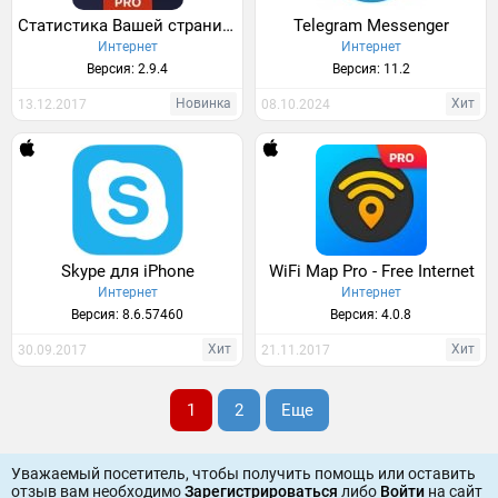
Статистика Вашей страницы «Версия для ВКонтакте»
Telegram Messenger
Интернет
Интернет
Версия: 2.9.4
Версия: 11.2
Новинка
Хит
13.12.2017
08.10.2024
Skype для iPhone
WiFi Map Pro - Free Internet
Интернет
Интернет
Версия: 8.6.57460
Версия: 4.0.8
Хит
Хит
30.09.2017
21.11.2017
1
2
Еще
Уважаемый посетитель, чтобы получить помощь или оставить
отзыв вам необходимо
Зарегистрироваться
либо
Войти
на сайт