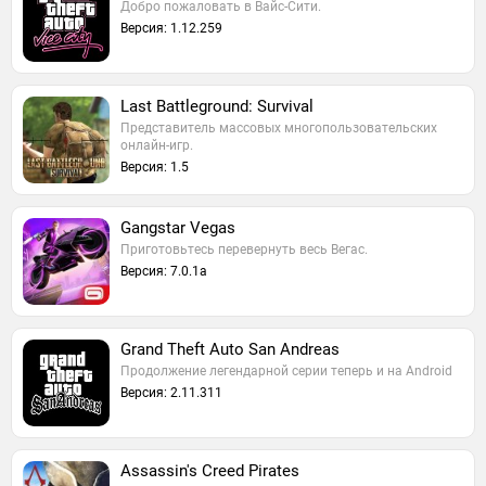
Добро пожаловать в Вайс-Сити.
Версия: 1.12.259
Last Battleground: Survival
Представитель массовых многопользовательских
онлайн-игр.
Версия: 1.5
Gangstar Vegas
Приготовьтесь перевернуть весь Вегас.
Версия: 7.0.1a
Grand Theft Auto San Andreas
Продолжение легендарной серии теперь и на Android
Версия: 2.11.311
Assassin's Creed Pirates