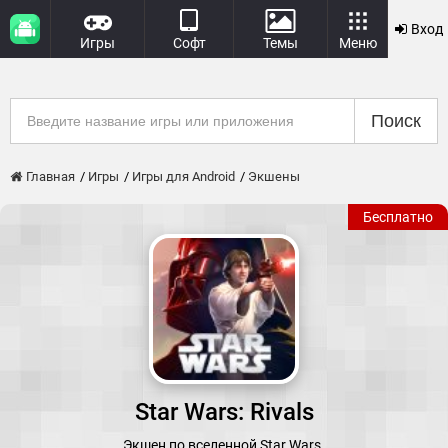
Вход
Игры
Софт
Темы
Меню
Поиск
Главная
Игры
Игры для Android
Экшены
Бесплатно
Star Wars: Rivals
Экшен по вселенной Star Wars.