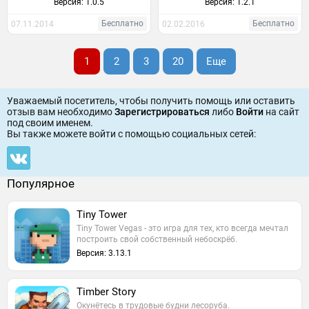
Версия: 1.0.5
Версия: 1.2.1
Бесплатно
Бесплатно
07.11.2014
02.02.2016
1
2
3
20
Еще
Уважаемый посетитель, чтобы получить помощь или оставить
отзыв вам необходимо
Зарегистрироваться
либо
Войти
на сайт
под своим именем.
Вы также можете войти c помощью социальных сетей:
Популярное
Tiny Tower
Tiny Tower Vegas - это игра для тех, кто всегда мечтал
построить свой собственный небоскрёб.
Версия: 3.13.1
Timber Story
Окунётесь в трудовые будни лесоруба.