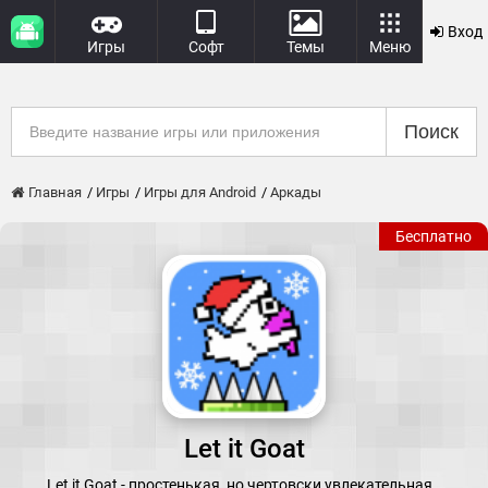
Вход
Игры
Софт
Темы
Меню
Поиск
Главная
Игры
Игры для Android
Аркады
Бесплатно
Let it Goat
Let it Goat - простенькая, но чертовски увлекательная…