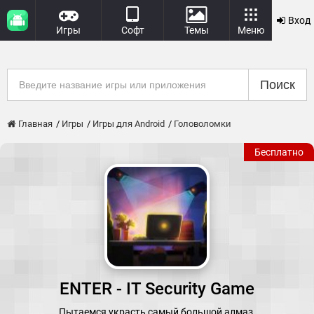
Вход
Игры
Софт
Темы
Меню
Поиск
Главная
Игры
Игры для Android
Головоломки
Бесплатно
ENTER - IT Security Game
Пытаемся украсть самый большой алмаз.