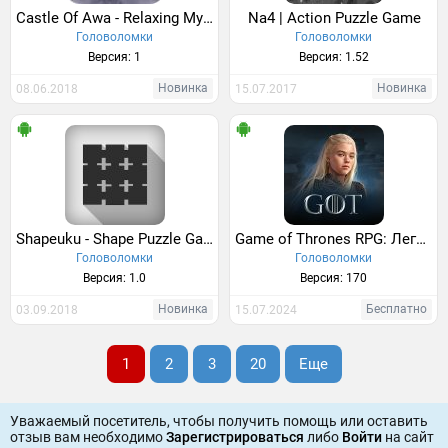
Castle Of Awa - Relaxing Mystic Game
Na4 | Action Puzzle Game
Головоломки
Головоломки
Версия: 1
Версия: 1.52
Новинка
Новинка
08.06.2018
15.07.2017
Shapeuku - Shape Puzzle Game
Game of Thrones RPG: Легенды
Головоломки
Головоломки
Версия: 1.0
Версия: 170
Новинка
Бесплатно
03.09.2018
15.07.2024
1
2
3
20
Еще
Уважаемый посетитель, чтобы получить помощь или оставить
отзыв вам необходимо
Зарегистрироваться
либо
Войти
на сайт