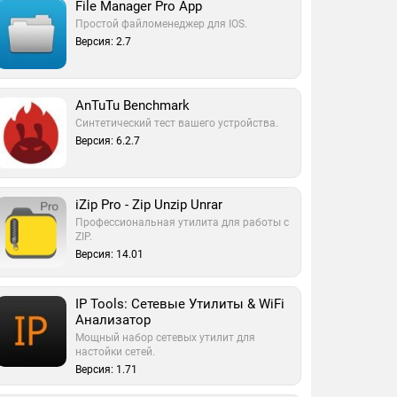
File Manager Pro App
Простой файломенеджер для IOS.
Версия: 2.7
AnTuTu Benchmark
Синтетический тест вашего устройства.
Версия: 6.2.7
iZip Pro - Zip Unzip Unrar
Профессиональная утилита для работы с
ZIP.
Версия: 14.01
IP Tools: Сетевые Утилиты & WiFi
Анализатор
Мощный набор сетевых утилит для
настойки сетей.
Версия: 1.71