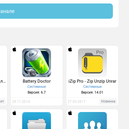
канале
IP Tools: Сетевые Утилиты & WiFi Анализатор
Battery Doctor
iZip Pro - Zip Unzip Unrar
Системные
Системные
Версия: 6.7
Версия: 14.01
Хит
Новинка
29.11.2014
27.09.2017