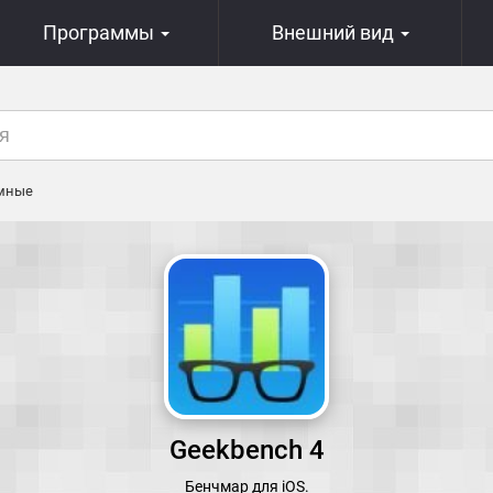
Программы
Внешний вид
мные
Geekbench 4
Бенчмар для iOS.