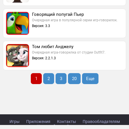
Говорящий попугай Пьер
Очередная игра в популярной серии игр-говорилок.
Версия: 3.3
Том любит Анджелу
Очередная игра-говорилка от студии Outfit7.
Версия: 2.2.1.3
1
2
3
20
Еще
Игры
Приложения
Контакты
Правообладателям
Карта сайта
Стол заказов