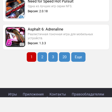
Need for Speed Hot Pursuit
Одна из лучших игр серии NFS.
Версия: 2.0.18
Asphalt 6: Adrenaline
Реалистичная гоночная игра для мобильных
устройств.
Версия: 1.3.3
1
2
3
20
Еще
Игры
Приложения
Контакты
Правообладателям
Карта сайта
Стол заказов
Copyright © 2014-2026 TabsGame.ru.