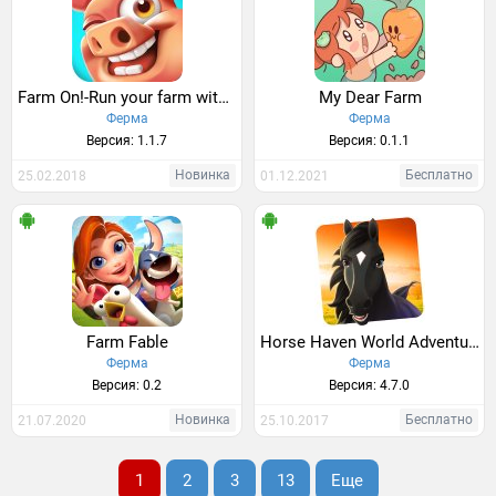
Farm On!-Run your farm with one hand
My Dear Farm
Ферма
Ферма
Версия: 1.1.7
Версия: 0.1.1
Новинка
Бесплатно
25.02.2018
01.12.2021
Farm Fable
Horse Haven World Adventures
Ферма
Ферма
Версия: 0.2
Версия: 4.7.0
Новинка
Бесплатно
21.07.2020
25.10.2017
1
2
3
13
Еще