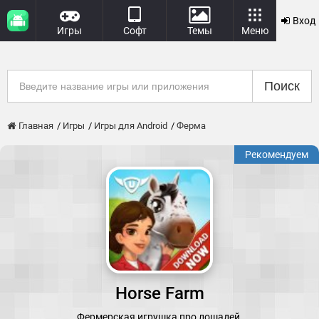
Вход
Игры
Софт
Темы
Меню
Поиск
Главная
Игры
Игры для Android
Ферма
Рекомендуем
Horse Farm
Фермерская игрушка про лошадей.