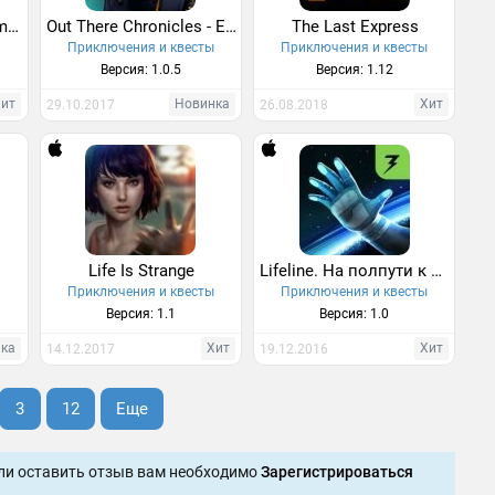
Jurassic Park: The Game 4 HD
Out There Chronicles - Ep. 1
The Last Express
ы
Приключения и квесты
Приключения и квесты
Версия: 1.0.5
Версия: 1.12
Хит
Новинка
Хит
29.10.2017
26.08.2018
Life Is Strange
Lifeline. На полпути к бесконечности
ы
Приключения и квесты
Приключения и квесты
Версия: 1.1
Версия: 1.0
нка
Хит
Хит
14.12.2017
19.12.2016
3
12
Еще
ли оставить отзыв вам необходимо
Зарегистрироваться