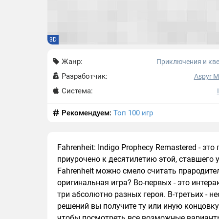
3D
Жанр:
Приключения и кв
Разработчик:
Aspyr M
Система:
Рекомендуем:
Топ 100 игр
Fahrenheit: Indigo Prophecy Remastered - э
приурочено к десятилетию этой, ставшего
Fahrenheit можно смело считать прародите
оригинальная игра? Во-первых - это интера
три абсолютно разных героя. В-третьих - н
решений вы получите ту или иную концовку
чтобы посмотреть все возможные варианты 