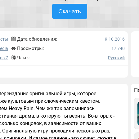
Скачать
Дата обновления:
есты
9.10.2016
Просмотры:
edia
17 740
Язык:
Ios 7
Русский
П
то переиздание оригинальной игры, которое
 уже культовым приключенческим квестом.
лем Heavy Rain. Чем же так запомнилась
ктивная драма, в которую ты верить. Во-вторых -
есколько концовок, в зависимости от ваших
. Оригинальную игру проходили несколько раз,
концовки. И самое главное - это сюжет, сюжет в