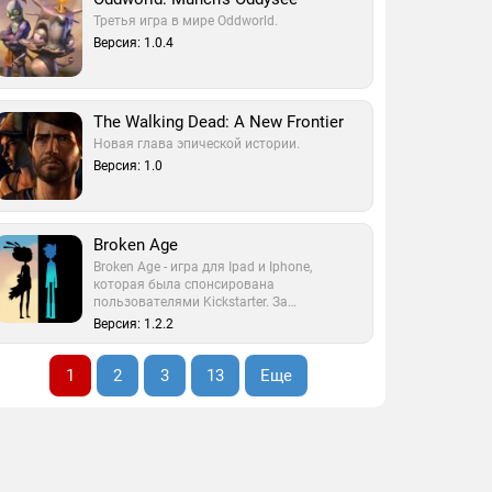
Третья игра в мире Oddworld.
Версия: 1.0.4
The Walking Dead: A New Frontier
Новая глава эпической истории.
Версия: 1.0
Broken Age
Broken Age - игра для Ipad и Iphone,
которая была спонсирована
пользователями Kickstarter. За…
Версия: 1.2.2
1
2
3
13
Еще