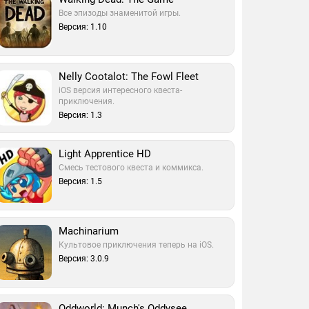
Все эпизоды знаменитой игры.
Версия: 1.10
Nelly Cootalot: The Fowl Fleet
iOS версия интересного квеста-
приключения.
Версия: 1.3
Light Apprentice HD
Смесь тестового квеста и коммикса.
Версия: 1.5
Machinarium
Культовое приключения теперь на iOS.
Версия: 3.0.9
Oddworld: Munch's Oddysee