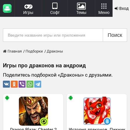
Вход
Игры
Софт
Темы
Меню
Поиск
Главная
Подборки
Драконы
Игры про драконов на андроид
Поделитесь подборкой «Драконы» с друзьями.
Dragon Blaze: Chapter 2
История драконов. Пикник