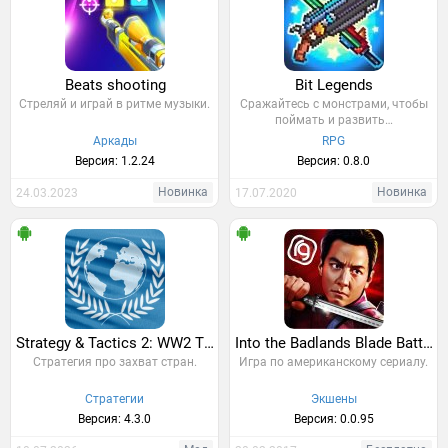
Beats shooting
Bit Legends
Стреляй и играй в ритме музыки.
Cражайтесь с монстрами, чтобы
поймать и развить…
Аркады
RPG
Версия: 1.2.24
Версия: 0.8.0
Новинка
Новинка
24.03.2023
17.07.2020
Strategy & Tactics 2: WW2 TBS
Into the Badlands Blade Battle
Стратегия про захват стран.
Игра по американскому сериалу.
Стратегии
Экшены
Версия: 4.3.0
Версия: 0.0.95