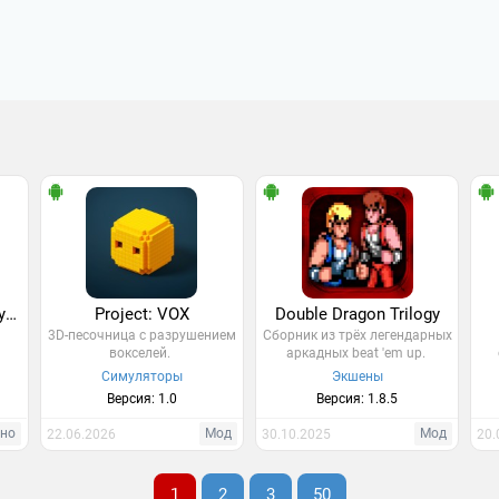
Vast Survival (Multiplayer)
Project: VOX
Double Dragon Trilogy
3D-песочница с разрушением
Сборник из трёх легендарных
вокселей.
аркадных beat 'em up.
Симуляторы
Экшены
Версия: 1.0
Версия: 1.8.5
тно
Мод
Мод
22.06.2026
30.10.2025
20.
1
2
3
50