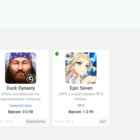
Duck Dynasty
Epic Seven
Игра, основанная на
JRPG c пошаговыми RPG-
одноименном телешоу.
боями.
Симуляторы
RPG
Версия: 0.0.98
Версия: 1.0.99
Бесплатно
Хит
01.2016
14.03.2019