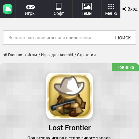
Вход
Игры
Софт
Темы
Меню
Поиск
Главная
Игры
Игры для Android
Стратегии
Новинка
Lost Frontier
Пошаговая игшра в стиле дикого запада.