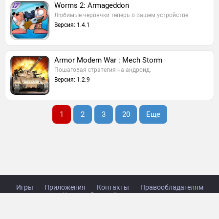
Worms 2: Armageddon
Любимые червячки теперь в вашем устройстве.
Версия: 1.4.1
Armor Modern War : Mech Storm
Пошаговая стратегия на андроид.
Версия: 1.2.9
1
2
3
20
Еще
Игры
Приложения
Контакты
Правообладателям
Карта сайта
Стол заказов
Copyright © 2014-2026 TabsGame.ru.