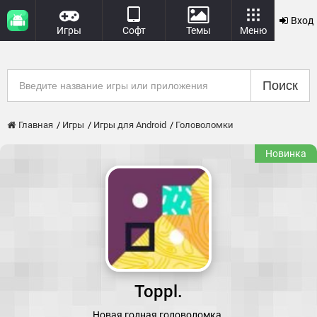
Вход
Игры
Софт
Темы
Меню
Поиск
Главная
Игры
Игры для Android
Головоломки
Новинка
Toppl.
Новая годная головоломка.