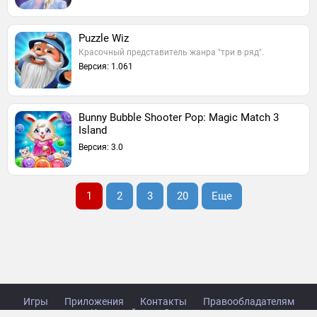
Puzzle Wiz
Красочный представитель жанра "три в ряд".
Версия: 1.061
Bunny Bubble Shooter Pop: Magic Match 3
Island
Версия: 3.0
1
2
3
20
Еще
Игры
Приложения
Контакты
Правообладателям
Карта сайта
Стол заказов