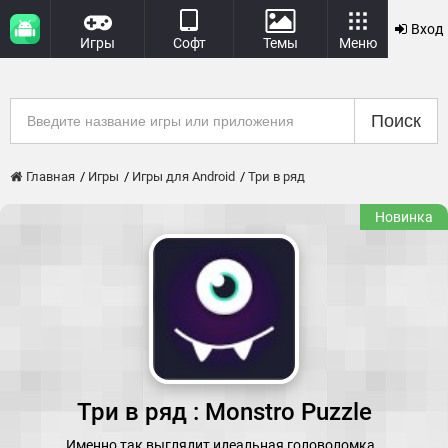
Вход
Игры
Софт
Темы
Меню
Поиск
Главная
Игры
Игры для Android
Три в ряд
Новинка
Три в ряд : Monstro Puzzle
Именно так выглядит идеальная головоломка.