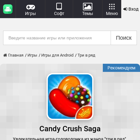
Вход
Игры
Софт
Темы
Меню
Поиск
Главная
Игры
Игры для Android
Три в ряд
Рекомендуем
Candy Crush Saga
Увлекательная игра-головоломка из жанра "три в ряд".