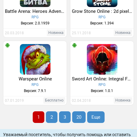
Battle Arena: Heroes Adventure - Online RPG
Grow Stone Online : 2d pixel RPG, MMORPG game
RPG
RPG
Версия: 2.0.1959
Версия: 1.394
Новинка
Новинка
20.03.2018
25.11.2018
Warspear Online
Sword Art Online: Integral Factor
RPG
RPG
Версия: 7.9.1
Версия: 1.0.1
Бесплатно
Новинка
07.01.2019
02.04.2018
1
2
3
20
Еще
Уважаемый посетитель, чтобы получить помощь или оставить