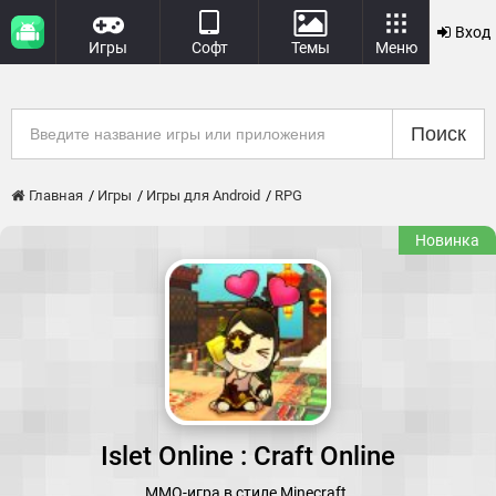
Вход
Игры
Софт
Темы
Меню
Поиск
Главная
Игры
Игры для Android
RPG
Новинка
Islet Online : Craft Online
MMO-игра в стиле Minecraft.