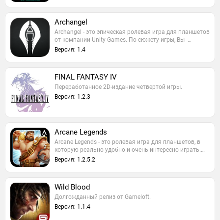
Archangel
Archangel - это эпическая ролевая игра для планшетов
от компании Unity Games. По сюжету игры, Вы -…
Версия: 1.4
FINAL FANTASY IV
Переработанное 2D-издание четвертой игры.
Версия: 1.2.3
Arcane Legends
Arcane Legends - это ролевая игра для планшетов, в
которую реально удобно и очень интересно играть.…
Версия: 1.2.5.2
Wild Blood
Долгожданный релиз от Gameloft.
Версия: 1.1.4