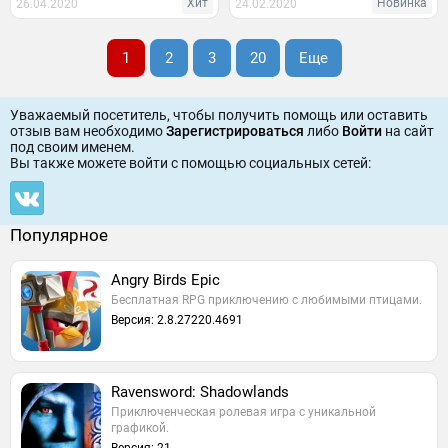
Хит
Новинка
26.04.2020
24.02.2020
1
2
3
20
Еще
Уважаемый посетитель, чтобы получить помощь или оставить
отзыв вам необходимо
Зарегистрироваться
либо
Войти
на сайт
под своим именем.
Вы также можете войти c помощью социальных сетей:
Популярное
Angry Birds Epic
Бесплатная RPG приключению с любимыми птицами.
Версия: 2.8.27220.4691
Ravensword: Shadowlands
Приключенческая ролевая игра с уникальной
графикой.