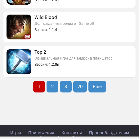
Версия: 1.2.5.2
Wild Blood
Долгожданный релиз от Gameloft.
Версия: 1.1.4
Тор 2
Официальная игра для андроид планшетов.
Версия: 1.2.0n
1
2
3
20
Еще
Игры
Приложения
Контакты
Правообладателям
Карта сайта
Стол заказов