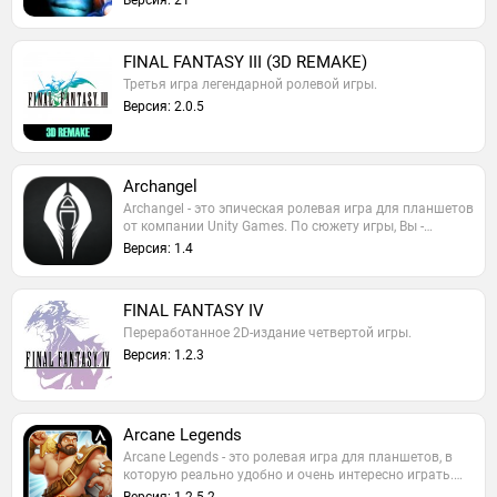
Версия: 21
FINAL FANTASY III (3D REMAKE)
Третья игра легендарной ролевой игры.
Версия: 2.0.5
Archangel
Archangel - это эпическая ролевая игра для планшетов
от компании Unity Games. По сюжету игры, Вы -…
Версия: 1.4
FINAL FANTASY IV
Переработанное 2D-издание четвертой игры.
Версия: 1.2.3
Arcane Legends
Arcane Legends - это ролевая игра для планшетов, в
которую реально удобно и очень интересно играть.…