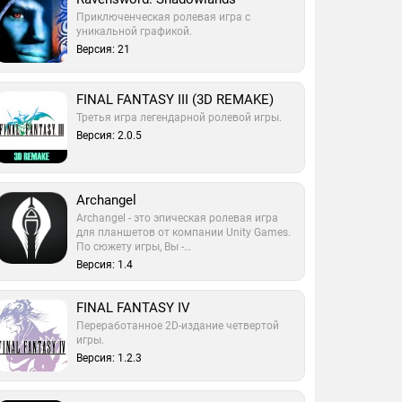
Приключенческая ролевая игра с
уникальной графикой.
Версия: 21
FINAL FANTASY III (3D REMAKE)
Третья игра легендарной ролевой игры.
Версия: 2.0.5
Archangel
Archangel - это эпическая ролевая игра
для планшетов от компании Unity Games.
По сюжету игры, Вы -…
Версия: 1.4
FINAL FANTASY IV
Переработанное 2D-издание четвертой
игры.
Версия: 1.2.3