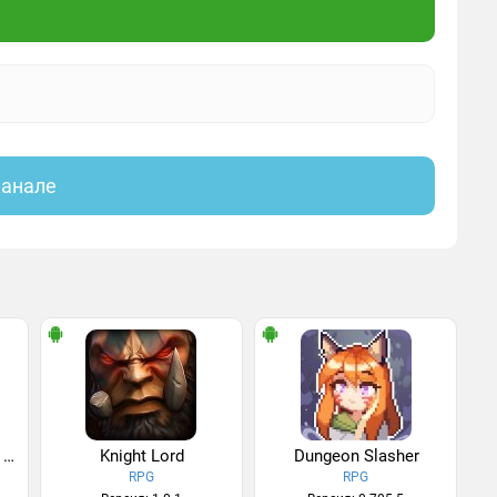
канале
Chibi Survivor Weather Lord
Knight Lord
Dungeon Slasher
RPG
RPG