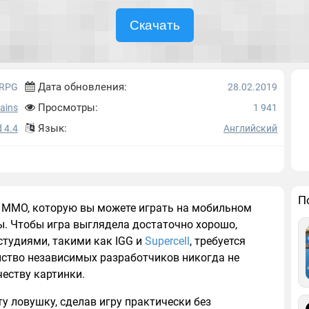
Скачать
Дата обновления:
RPG
28.02.2019
Просмотры:
ains
1 941
Язык:
 4.4
Английский
П
вая MMO, которую вы можете играть на мобильном
. Чтобы игра выглядела достаточно хорошо,
тудиями, такими как IGG и
Supercell
, требуется
нство независимых разработчиков никогда не
честву картинки.
у ловушку, сделав игру практически без