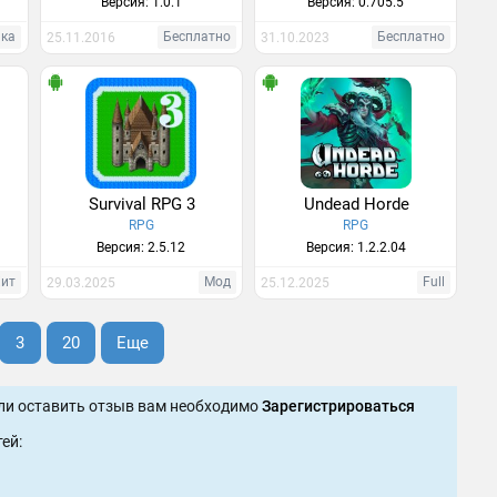
Версия: 1.0.1
Версия: 0.705.5
нка
Бесплатно
Бесплатно
25.11.2016
31.10.2023
Survival RPG 3
Undead Horde
RPG
RPG
Версия: 2.5.12
Версия: 1.2.2.04
Хит
Мод
Full
29.03.2025
25.12.2025
3
20
Еще
ли оставить отзыв вам необходимо
Зарегистрироваться
ей: