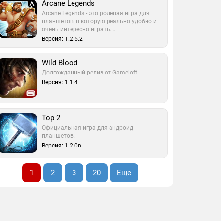
Arcane Legends
Arcane Legends - это ролевая игра для
планшетов, в которую реально удобно и
очень интересно играть.…
Версия: 1.2.5.2
Wild Blood
Долгожданный релиз от Gameloft.
Версия: 1.1.4
Тор 2
Официальная игра для андроид
планшетов.
Версия: 1.2.0n
1
2
3
20
Еще