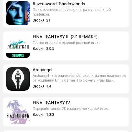
Ravensword: Shadowlands
Приключенческая ролевая игра с уникальной
графикой.
Версия: 21
FINAL FANTASY III (3D REMAKE)
Третья игра легендарной ролевой игры.
Версия: 2.0.5
Archangel
Archangel - это эпическая ролевая игра для планшетов
от компании Unity Games. По сюжету игры, Вы -…
Версия: 1.4
FINAL FANTASY IV
Переработанное 2D-издание четвертой игры.
Версия: 1.2.3