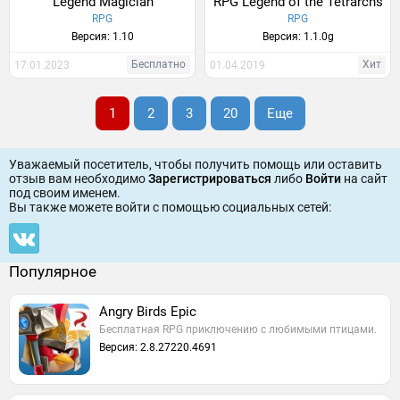
Legend Magician
RPG Legend of the Tetrarchs
RPG
RPG
Версия: 1.10
Версия: 1.1.0g
Бесплатно
Хит
17.01.2023
01.04.2019
1
2
3
20
Еще
Уважаемый посетитель, чтобы получить помощь или оставить
отзыв вам необходимо
Зарегистрироваться
либо
Войти
на сайт
под своим именем.
Вы также можете войти c помощью социальных сетей:
Популярное
Angry Birds Epic
Бесплатная RPG приключению с любимыми птицами.
Версия: 2.8.27220.4691