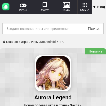
Вход
Игры
Софт
Темы
Меню
Поиск
Главная
Игры
Игры для Android
RPG
Новинка
Aurora Legend
Новая ролевая игра в стиле «Gacha».