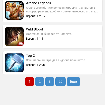
Arcane Legends
Arcane Legends - это ролевая игра для планшетов, в
которую реально удобно и очень интересно играть.…
Версия: 1.2.5.2
Wild Blood
Долгожданный релиз от Gameloft.
Версия: 1.1.4
Тор 2
Официальная игра для андроид планшетов.
Версия: 1.2.0n
1
2
3
20
Еще