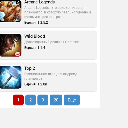
Arcane Legends
Arcane Legends - это ролевая игра для
планшетов, в которую реально удобно и
очень интересно играть.…
Версия: 1.2.5.2
Wild Blood
Долгожданный релиз от Gameloft.
Версия: 1.1.4
Тор 2
Официальная игра для андроид
планшетов.
Версия: 1.2.0n
1
2
3
20
Еще