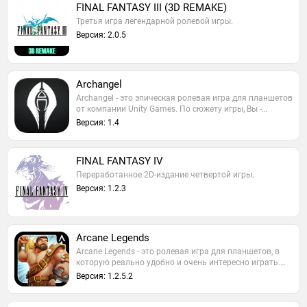
FINAL FANTASY III (3D REMAKE)
Третья игра легендарной ролевой игры.
Версия: 2.0.5
Archangel
Archangel - это эпическая ролевая игра для планшетов
от компании Unity Games. По сюжету игры, Вы -…
Версия: 1.4
FINAL FANTASY IV
Переработанное 2D-издание четвертой игры.
Версия: 1.2.3
Arcane Legends
Arcane Legends - это ролевая игра для планшетов, в
которую реально удобно и очень интересно играть.…
Версия: 1.2.5.2