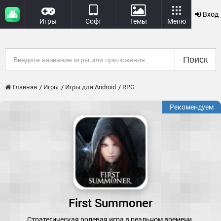
Вход
Игры
Софт
Темы
Меню
Поиск
Главная
Игры
Игры для Android
RPG
Рекомендуем
First Summoner
Cтратегическая ролевая игра в реальном времени.