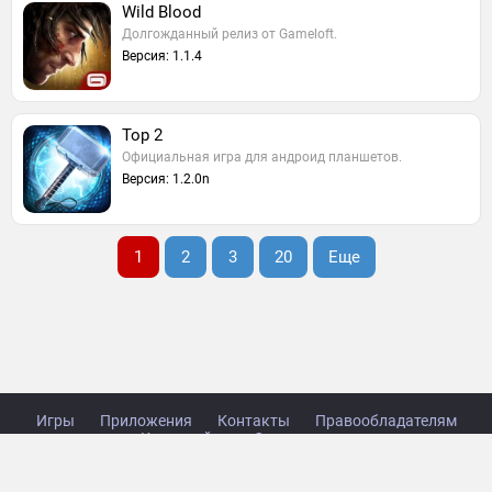
Wild Blood
Долгожданный релиз от Gameloft.
Версия: 1.1.4
Тор 2
Официальная игра для андроид планшетов.
Версия: 1.2.0n
1
2
3
20
Еще
Игры
Приложения
Контакты
Правообладателям
Карта сайта
Стол заказов
Copyright © 2014-2026 TabsGame.ru.